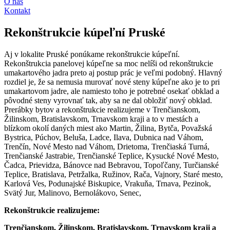
O nás
Kontakt
Rekonštrukcie kúpeľní Pruské
Aj v lokalite Pruské ponúkame rekonštrukcie kúpeľní.
Rekonštrukcia panelovej kúpeľne sa moc nelíši od rekonštrukcie
umakartového jadra preto aj postup prác je veľmi podobný. Hlavný
rozdiel je, že sa nemusia murovať nové steny kúpeľne ako je to pri
umakartovom jadre, ale namiesto toho je potrebné osekať obklad a
pôvodné steny vyrovnať tak, aby sa ne dal obložiť nový obklad.
Prerábky bytov a rekonštrukcie realizujeme v Trenčianskom,
Žilinskom, Bratislavskom, Trnavskom kraji a to v mestách a
blízkom okolí daných miest ako Martin, Žilina, Bytča, Považská
Bystrica, Púchov, Beluša, Ladce, Ilava, Dubnica nad Váhom,
Trenčín, Nové Mesto nad Váhom, Drietoma, Trenčiaská Turná,
Trenčianské Jastrabie, Trenčianské Teplice, Kysucké Nové Mesto,
Čadca, Prievidza, Bánovce nad Bebravou, Topoľčany, Turčianské
Teplice, Bratislava, Petržalka, Ružinov, Rača, Vajnory, Staré mesto,
Karlová Ves, Podunajské Biskupice, Vrakuňa, Trnava, Pezinok,
Svätý Jur, Malinovo, Bernolákovo, Senec,
Rekonštrukcie realizujeme:
Trenčianskom, Žilinskom, Bratislavskom, Trnavskom kraji a