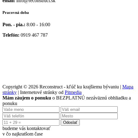
email:
info@reconstruct.sk
Pracovná doba
Pon. - pia.:
8:00 - 16:00
Telefón:
0919 467 787
Copyright © 2026 Reconstruct - kľúč ku krajšiemu bývaniu |
Mapa
stránky
| Internetové stránky od
Pitmedia
Mám záujem o ponuku
o BEZPLATNÚ nezáväznú obhliadku a
ponuku
Odoslať
budeme vás kontaktovať
v čo najkratšom čase