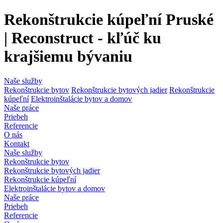
Rekonštrukcie kúpeľní Pruské
| Reconstruct - kľúč ku
krajšiemu bývaniu
Naše služby
Rekonštrukcie bytov
Rekonštrukcie bytových jadier
Rekonštrukcie
kúpeľní
Elektroinštalácie bytov a domov
Naše práce
Priebeh
Referencie
O nás
Kontakt
Naše služby
Rekonštrukcie bytov
Rekonštrukcie bytových jadier
Rekonštrukcie kúpeľní
Elektroinštalácie bytov a domov
Naše práce
Priebeh
Referencie