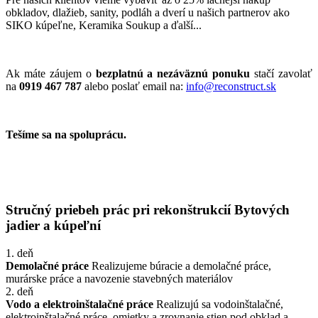
obkladov, dlažieb, sanity, podláh a dverí u našich partnerov ako
SIKO kúpeľne, Keramika Soukup a ďalší...
Ak máte záujem o
bezplatnú a nezáväznú ponuku
stačí zavolať
na
0919 467 787
alebo poslať email na:
info@reconstruct.sk
Tešíme sa na spoluprácu.
Stručný priebeh prác pri rekonštrukcií Bytových
jadier a kúpeľní
1. deň
Demolačné práce
Realizujeme búracie a demolačné práce,
murárske práce a navozenie stavebných materiálov
2. deň
Vodo a elektroinštalačné práce
Realizujú sa vodoinštalačné,
elektroinštalačné práce, omietky a zrovnanie stien pod obklad a