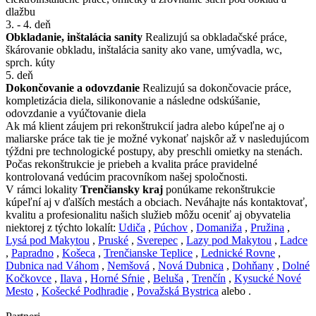
dlažbu
3. - 4. deň
Obkladanie, inštalácia sanity
Realizujú sa obkladačské práce,
škárovanie obkladu, inštalácia sanity ako vane, umývadla, wc,
sprch. kúty
5. deň
Dokončovanie a odovzdanie
Realizujú sa dokončovacie práce,
kompletizácia diela, silikonovanie a následne odskúšanie,
odovzdanie a vyúčtovanie diela
Ak má klient záujem pri rekonštrukcií jadra alebo kúpeľne aj o
maliarske práce tak tie je možné vykonať najskôr až v nasledujúcom
týždni pre technologické postupy, aby preschli omietky na stenách.
Počas rekonštrukcie je priebeh a kvalita práce pravidelné
kontrolovaná vedúcim pracovníkom našej spoločnosti.
V rámci lokality
Trenčiansky kraj
ponúkame rekonštrukcie
kúpeľní aj v ďalších mestách a obciach. Neváhajte nás kontaktovať,
kvalitu a profesionalitu našich služieb môžu oceniť aj obyvatelia
niektorej z týchto lokalít:
Udiča
,
Púchov
,
Domaniža
,
Pružina
,
Lysá pod Makytou
,
Pruské
,
Sverepec
,
Lazy pod Makytou
,
Ladce
,
Papradno
,
Košeca
,
Trenčianske Teplice
,
Lednické Rovne
,
Dubnica nad Váhom
,
Nemšová
,
Nová Dubnica
,
Dohňany
,
Dolné
Kočkovce
,
Ilava
,
Horné Sŕnie
,
Beluša
,
Trenčín
,
Kysucké Nové
Mesto
,
Košecké Podhradie
,
Považská Bystrica
alebo .