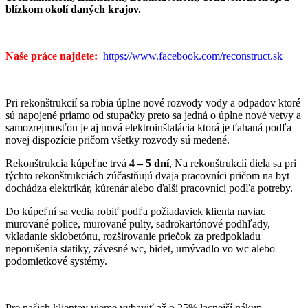
blízkom okolí daných krajov.
Naše práce najdete:
https://www.facebook.com/reconstruct.sk
Pri rekonštrukcií sa robia úplne nové rozvody vody a odpadov ktoré
sú napojené priamo od stupačky preto sa jedná o úplne nové vetvy a
samozrejmosťou je aj nová elektroinštalácia ktorá je ťahaná podľa
novej dispozície pričom všetky rozvody sú medené.
Rekonštrukcia kúpeľne trvá
4 – 5 dní
, Na rekonštrukcií diela sa pri
týchto rekonštrukciách zúčastňujú dvaja pracovníci pričom na byt
dochádza elektrikár, kúrenár alebo ďalší pracovníci podľa potreby.
Do kúpeľní sa vedia robiť podľa požiadaviek klienta naviac
murované police, murované pulty, sadrokartónové podhľady,
vkladanie sklobetónu, rozširovanie priečok za predpokladu
neporušenia statiky, závesné wc, bidet, umývadlo vo wc alebo
podomietkové systémy.
Pre našich klientov vieme vybaviť až o 25% lacnejší nákup