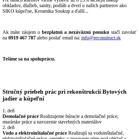
obkladov, dlažieb, sanity, podláh a dverí u našich partnerov ako
SIKO kúpeľne, Keramika Soukup a ďalší...
Ak máte záujem o
bezplatnú a nezáväznú ponuku
stačí zavolať
na
0919 467 787
alebo poslať email na:
info@reconstruct.sk
Tešíme sa na spoluprácu.
Stručný priebeh prác pri rekonštrukcií Bytových
jadier a kúpeľní
1. deň
Demolačné práce
Realizujeme búracie a demolačné práce,
murárske práce a navozenie stavebných materiálov
2. deň
Vodo a elektroinštalačné práce
Realizujú sa vodoinštalačné,
elektroinštalačné práce, omietky a zrovnanie stien pod obklad a