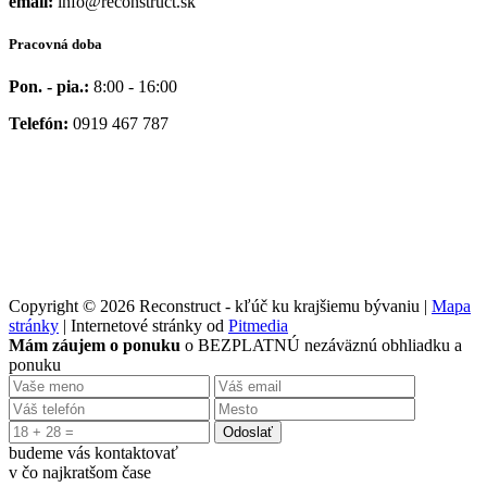
email:
info@reconstruct.sk
Pracovná doba
Pon. - pia.:
8:00 - 16:00
Telefón:
0919 467 787
Copyright © 2026 Reconstruct - kľúč ku krajšiemu bývaniu |
Mapa
stránky
| Internetové stránky od
Pitmedia
Mám záujem o ponuku
o BEZPLATNÚ nezáväznú obhliadku a
ponuku
Odoslať
budeme vás kontaktovať
v čo najkratšom čase