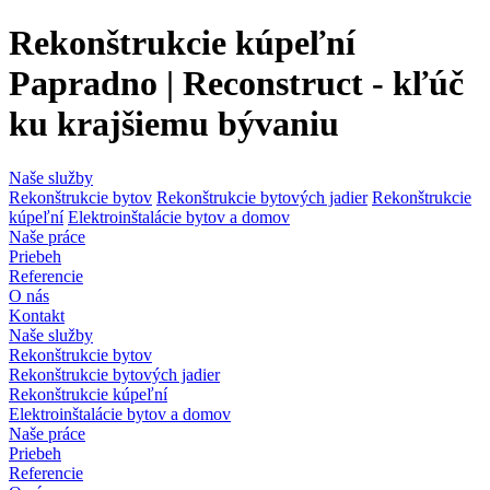
Rekonštrukcie kúpeľní
Papradno | Reconstruct - kľúč
ku krajšiemu bývaniu
Naše služby
Rekonštrukcie bytov
Rekonštrukcie bytových jadier
Rekonštrukcie
kúpeľní
Elektroinštalácie bytov a domov
Naše práce
Priebeh
Referencie
O nás
Kontakt
Naše služby
Rekonštrukcie bytov
Rekonštrukcie bytových jadier
Rekonštrukcie kúpeľní
Elektroinštalácie bytov a domov
Naše práce
Priebeh
Referencie