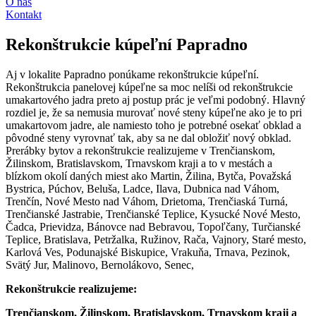
O nás
Kontakt
Rekonštrukcie kúpeľní Papradno
Aj v lokalite Papradno ponúkame rekonštrukcie kúpeľní.
Rekonštrukcia panelovej kúpeľne sa moc nelíši od rekonštrukcie
umakartového jadra preto aj postup prác je veľmi podobný. Hlavný
rozdiel je, že sa nemusia murovať nové steny kúpeľne ako je to pri
umakartovom jadre, ale namiesto toho je potrebné osekať obklad a
pôvodné steny vyrovnať tak, aby sa ne dal obložiť nový obklad.
Prerábky bytov a rekonštrukcie realizujeme v Trenčianskom,
Žilinskom, Bratislavskom, Trnavskom kraji a to v mestách a
blízkom okolí daných miest ako Martin, Žilina, Bytča, Považská
Bystrica, Púchov, Beluša, Ladce, Ilava, Dubnica nad Váhom,
Trenčín, Nové Mesto nad Váhom, Drietoma, Trenčiaská Turná,
Trenčianské Jastrabie, Trenčianské Teplice, Kysucké Nové Mesto,
Čadca, Prievidza, Bánovce nad Bebravou, Topoľčany, Turčianské
Teplice, Bratislava, Petržalka, Ružinov, Rača, Vajnory, Staré mesto,
Karlová Ves, Podunajské Biskupice, Vrakuňa, Trnava, Pezinok,
Svätý Jur, Malinovo, Bernolákovo, Senec,
Rekonštrukcie realizujeme:
Trenčianskom, Žilinskom, Bratislavskom, Trnavskom kraji a