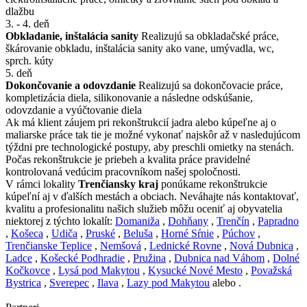
dlažbu
3. - 4. deň
Obkladanie, inštalácia sanity
Realizujú sa obkladačské práce,
škárovanie obkladu, inštalácia sanity ako vane, umývadla, wc,
sprch. kúty
5. deň
Dokončovanie a odovzdanie
Realizujú sa dokončovacie práce,
kompletizácia diela, silikonovanie a následne odskúšanie,
odovzdanie a vyúčtovanie diela
Ak má klient záujem pri rekonštrukcií jadra alebo kúpeľne aj o
maliarske práce tak tie je možné vykonať najskôr až v nasledujúcom
týždni pre technologické postupy, aby preschli omietky na stenách.
Počas rekonštrukcie je priebeh a kvalita práce pravidelné
kontrolovaná vedúcim pracovníkom našej spoločnosti.
V rámci lokality
Trenčiansky kraj
ponúkame rekonštrukcie
kúpeľní aj v ďalších mestách a obciach. Neváhajte nás kontaktovať,
kvalitu a profesionalitu našich služieb môžu oceniť aj obyvatelia
niektorej z týchto lokalít:
Domaniža
,
Dohňany
,
Trenčín
,
Papradno
,
Košeca
,
Udiča
,
Pruské
,
Beluša
,
Horné Sŕnie
,
Púchov
,
Trenčianske Teplice
,
Nemšová
,
Lednické Rovne
,
Nová Dubnica
,
Ladce
,
Košecké Podhradie
,
Pružina
,
Dubnica nad Váhom
,
Dolné
Kočkovce
,
Lysá pod Makytou
,
Kysucké Nové Mesto
,
Považská
Bystrica
,
Sverepec
,
Ilava
,
Lazy pod Makytou
alebo .