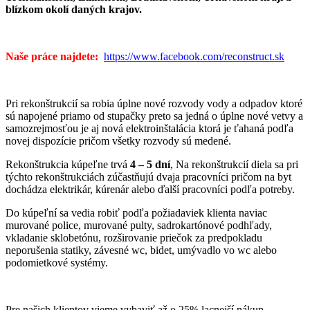
blízkom okolí daných krajov.
Naše práce najdete:
https://www.facebook.com/reconstruct.sk
Pri rekonštrukcií sa robia úplne nové rozvody vody a odpadov ktoré
sú napojené priamo od stupačky preto sa jedná o úplne nové vetvy a
samozrejmosťou je aj nová elektroinštalácia ktorá je ťahaná podľa
novej dispozície pričom všetky rozvody sú medené.
Rekonštrukcia kúpeľne trvá
4 – 5 dní
, Na rekonštrukcií diela sa pri
týchto rekonštrukciách zúčastňujú dvaja pracovníci pričom na byt
dochádza elektrikár, kúrenár alebo ďalší pracovníci podľa potreby.
Do kúpeľní sa vedia robiť podľa požiadaviek klienta naviac
murované police, murované pulty, sadrokartónové podhľady,
vkladanie sklobetónu, rozširovanie priečok za predpokladu
neporušenia statiky, závesné wc, bidet, umývadlo vo wc alebo
podomietkové systémy.
Pre našich klientov vieme vybaviť až o 25% lacnejší nákup