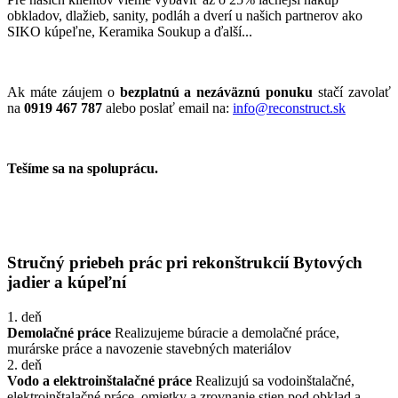
obkladov, dlažieb, sanity, podláh a dverí u našich partnerov ako
SIKO kúpeľne, Keramika Soukup a ďalší...
Ak máte záujem o
bezplatnú a nezáväznú ponuku
stačí zavolať
na
0919 467 787
alebo poslať email na:
info@reconstruct.sk
Tešíme sa na spoluprácu.
Stručný priebeh prác pri rekonštrukcií Bytových
jadier a kúpeľní
1. deň
Demolačné práce
Realizujeme búracie a demolačné práce,
murárske práce a navozenie stavebných materiálov
2. deň
Vodo a elektroinštalačné práce
Realizujú sa vodoinštalačné,
elektroinštalačné práce, omietky a zrovnanie stien pod obklad a