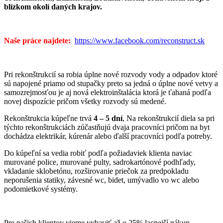
blízkom okolí daných krajov.
Naše práce najdete:
https://www.facebook.com/reconstruct.sk
Pri rekonštrukcií sa robia úplne nové rozvody vody a odpadov ktoré
sú napojené priamo od stupačky preto sa jedná o úplne nové vetvy a
samozrejmosťou je aj nová elektroinštalácia ktorá je ťahaná podľa
novej dispozície pričom všetky rozvody sú medené.
Rekonštrukcia kúpeľne trvá
4 – 5 dní
, Na rekonštrukcií diela sa pri
týchto rekonštrukciách zúčastňujú dvaja pracovníci pričom na byt
dochádza elektrikár, kúrenár alebo ďalší pracovníci podľa potreby.
Do kúpeľní sa vedia robiť podľa požiadaviek klienta naviac
murované police, murované pulty, sadrokartónové podhľady,
vkladanie sklobetónu, rozširovanie priečok za predpokladu
neporušenia statiky, závesné wc, bidet, umývadlo vo wc alebo
podomietkové systémy.
Pre našich klientov vieme vybaviť až o 25% lacnejší nákup