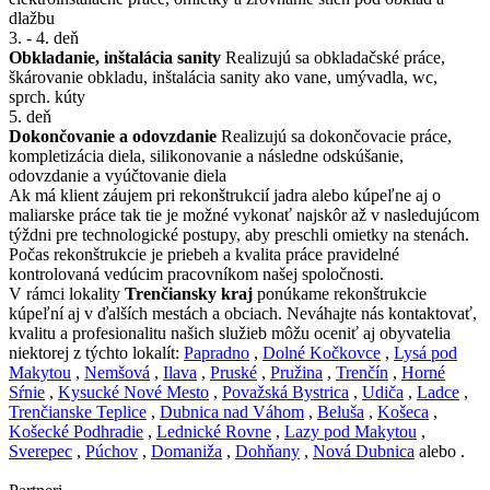
dlažbu
3. - 4. deň
Obkladanie, inštalácia sanity
Realizujú sa obkladačské práce,
škárovanie obkladu, inštalácia sanity ako vane, umývadla, wc,
sprch. kúty
5. deň
Dokončovanie a odovzdanie
Realizujú sa dokončovacie práce,
kompletizácia diela, silikonovanie a následne odskúšanie,
odovzdanie a vyúčtovanie diela
Ak má klient záujem pri rekonštrukcií jadra alebo kúpeľne aj o
maliarske práce tak tie je možné vykonať najskôr až v nasledujúcom
týždni pre technologické postupy, aby preschli omietky na stenách.
Počas rekonštrukcie je priebeh a kvalita práce pravidelné
kontrolovaná vedúcim pracovníkom našej spoločnosti.
V rámci lokality
Trenčiansky kraj
ponúkame rekonštrukcie
kúpeľní aj v ďalších mestách a obciach. Neváhajte nás kontaktovať,
kvalitu a profesionalitu našich služieb môžu oceniť aj obyvatelia
niektorej z týchto lokalít:
Papradno
,
Dolné Kočkovce
,
Lysá pod
Makytou
,
Nemšová
,
Ilava
,
Pruské
,
Pružina
,
Trenčín
,
Horné
Sŕnie
,
Kysucké Nové Mesto
,
Považská Bystrica
,
Udiča
,
Ladce
,
Trenčianske Teplice
,
Dubnica nad Váhom
,
Beluša
,
Košeca
,
Košecké Podhradie
,
Lednické Rovne
,
Lazy pod Makytou
,
Sverepec
,
Púchov
,
Domaniža
,
Dohňany
,
Nová Dubnica
alebo .