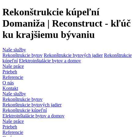
Rekonštrukcie kúpeľní
Domaniža | Reconstruct - kľúč
ku krajšiemu bývaniu
Naše služby
Rekonštrukcie bytov
Rekonštrukcie bytových jadier
Rekonštrukcie
kúpeľní
Elektroinštalácie bytov a domov
Naše práce
Priebeh
Referencie
O nás
Kontakt
Naše služby
Rekonštrukcie bytov
Rekonštrukcie bytových jadier
Rekonštrukcie kúpeľní
Elektroinštalácie bytov a domov
Naše práce
Priebeh
Referencie