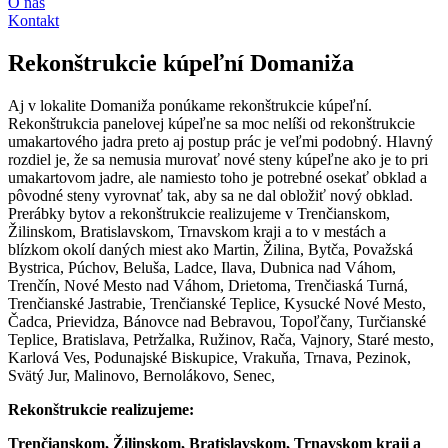
O nás
Kontakt
Rekonštrukcie kúpeľní Domaniža
Aj v lokalite Domaniža ponúkame rekonštrukcie kúpeľní.
Rekonštrukcia panelovej kúpeľne sa moc nelíši od rekonštrukcie
umakartového jadra preto aj postup prác je veľmi podobný. Hlavný
rozdiel je, že sa nemusia murovať nové steny kúpeľne ako je to pri
umakartovom jadre, ale namiesto toho je potrebné osekať obklad a
pôvodné steny vyrovnať tak, aby sa ne dal obložiť nový obklad.
Prerábky bytov a rekonštrukcie realizujeme v Trenčianskom,
Žilinskom, Bratislavskom, Trnavskom kraji a to v mestách a
blízkom okolí daných miest ako Martin, Žilina, Bytča, Považská
Bystrica, Púchov, Beluša, Ladce, Ilava, Dubnica nad Váhom,
Trenčín, Nové Mesto nad Váhom, Drietoma, Trenčiaská Turná,
Trenčianské Jastrabie, Trenčianské Teplice, Kysucké Nové Mesto,
Čadca, Prievidza, Bánovce nad Bebravou, Topoľčany, Turčianské
Teplice, Bratislava, Petržalka, Ružinov, Rača, Vajnory, Staré mesto,
Karlová Ves, Podunajské Biskupice, Vrakuňa, Trnava, Pezinok,
Svätý Jur, Malinovo, Bernolákovo, Senec,
Rekonštrukcie realizujeme:
Trenčianskom, Žilinskom, Bratislavskom, Trnavskom kraji a