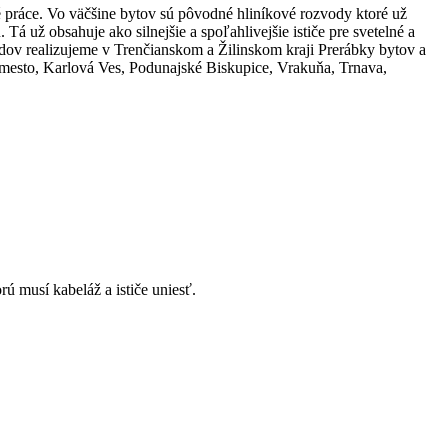
né práce. Vo väčšine bytov sú pôvodné hliníkové rozvody ktoré už
á už obsahuje ako silnejšie a spoľahlivejšie ističe pre svetelné a
dov realizujeme v Trenčianskom a Žilinskom kraji Prerábky bytov a
é mesto, Karlová Ves, Podunajské Biskupice, Vrakuňa, Trnava,
ú musí kabeláž a ističe uniesť.