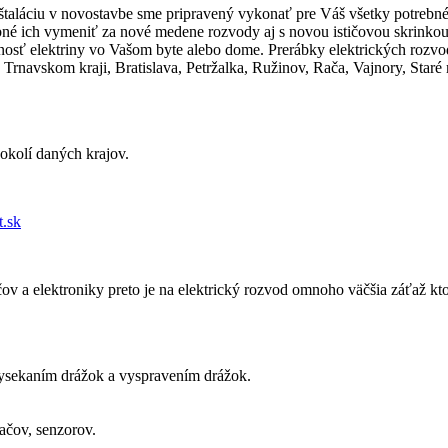
roinštaláciu v novostavbe sme pripravený vykonať pre Váš všetky potreb
né ich vymeniť za nové medene rozvody aj s novou ističovou skrinkou. T
nosť elektriny vo Vašom byte alebo dome. Prerábky elektrických rozvo
 Trnavskom kraji, Bratislava, Petržalka, Ružinov, Rača, Vajnory, Star
okolí daných krajov.
t.sk
 a elektroniky preto je na elektrický rozvod omnoho väčšia záťaž ktor
vysekaním drážok a vyspravením drážok.
mačov, senzorov.