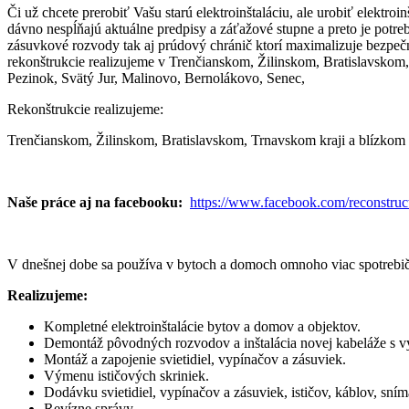
Či už chcete prerobiť Vašu starú elektroinštaláciu, ale urobiť elekt
dávno nespĺňajú aktuálne predpisy a záťažové stupne a preto je potreb
zásuvkové rozvody tak aj prúdový chránič ktorí maximalizuje bezpeč
rekonštrukcie realizujeme v Trenčianskom, Žilinskom, Bratislavskom,
Pezinok, Svätý Jur, Malinovo, Bernolákovo, Senec,
Rekonštrukcie realizujeme:
Trenčianskom, Žilinskom, Bratislavskom, Trnavskom kraji a blízkom 
Naše práce aj na facebooku:
https://www.facebook.com/reconstruc
V dnešnej dobe sa používa v bytoch a domoch omnoho viac spotrebičov
Realizujeme:
Kompletné elektroinštalácie bytov a domov a objektov.
Demontáž pôvodných rozvodov a inštalácia novej kabeláže s 
Montáž a zapojenie svietidiel, vypínačov a zásuviek.
Výmenu ističových skriniek.
Dodávku svietidiel, vypínačov a zásuviek, ističov, káblov, sní
Revízne správy.