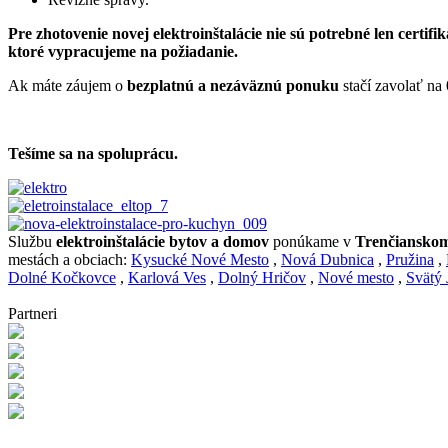
Pre zhotovenie novej elektroinštalácie nie sú potrebné len certifi
ktoré vypracujeme na požiadanie.
Ak máte záujem o
bezplatnú a nezáväznú ponuku
stačí zavolať na
Tešíme sa na spoluprácu.
Službu
elektroinštalácie bytov a domov
ponúkame v
Trenčianskom
mestách a obciach:
Kysucké Nové Mesto
,
Nová Dubnica
,
Pružina
,
Dolné Kočkovce
,
Karlová Ves
,
Dolný Hričov
,
Nové mesto
,
Svätý 
Partneri