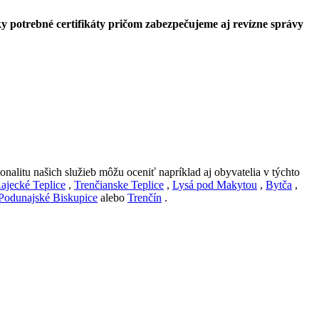
 potrebné certifikáty pričom zabezpečujeme aj revízne správy
ionalitu našich služieb môžu oceniť napríklad aj obyvatelia v týchto
ajecké Teplice
,
Trenčianske Teplice
,
Lysá pod Makytou
,
Bytča
,
Podunajské Biskupice
alebo
Trenčín
.