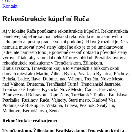
O nás
Kontakt
Rekonštrukcie kúpeľní Rača
Aj v lokalite Rača ponúkame rekonštrukcie kúpeľní. Rekonštrukcia
panelovej kúpeľne sa moc nelíši od rekonštrukcie umakartového
jadra preto aj postup prác je veľmi podobný. Hlavný rozdiel je, že sa
nemusia murovať nové steny kúpeľne ako je to pri umakartovom
jadre, ale namiesto toho je potrebné osekať obklad a pôvodné steny
vyrovnať tak, aby sa ne dal obložiť nový obklad. Prerábky bytov a
rekonštrukcie realizujeme v Trenčianskom, Žilinskom,
Bratislavskom, Trnavskom kraji a to v mestách a blízkom okolí
daných miest ako Martin, Žilina, Bytča, Považská Bystrica, Púchov,
Beluša, Ladce, Ilava, Dubnica nad Váhom, Trenčín, Nové Mesto
nad Váhom, Drietoma, Trenčiaská Turná, Trenčianské Jastrabie,
Trenčianské Teplice, Kysucké Nové Mesto, Čadca, Prievidza,
Bánovce nad Bebravou, Topoľčany, Turčianské Teplice, Bratislava,
Petržalka, Ružinov, Rača, Vajnory, Staré mesto, Karlová Ves,
Podunajské Biskupice, Vrakuňa, Trnava, Pezinok, Svätý Jur,
Malinovo, Bernolákovo, Senec,
Rekonštrukcie realizujeme:
Trenčianskom, Žilinskom, Bratislavskom, Trnavskom kraji a