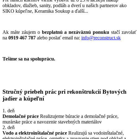
obkladov, dlažieb, sanity, podláh a dverí u našich partnerov ako
SIKO kúpeľne, Keramika Soukup a ďalší...
Ak máte záujem o
bezplatnú a nezáväznú ponuku
stačí zavolať
na
0919 467 787
alebo poslať email na:
info@reconstruct.sk
Tešíme sa na spoluprácu.
Stručný priebeh prác pri rekonštrukcií Bytových
jadier a kúpeľní
1. deň
Demolačné práce
Realizujeme búracie a demolačné práce,
murárske práce a navozenie stavebných materiálov
2. deň
Vodo a elektroinštalačné práce
Realizujú sa vodoinštalačné,
elektroinštalačné práce, omietky a zrovnanie stien pod obklad a