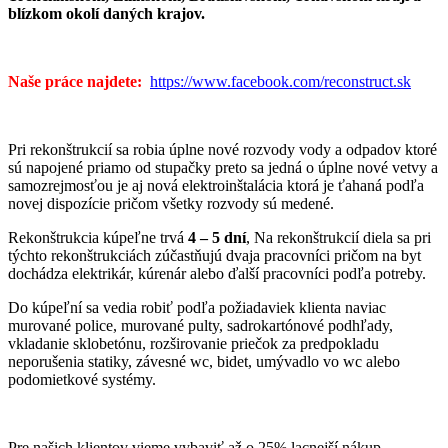
blízkom okolí daných krajov.
Naše práce najdete:
https://www.facebook.com/reconstruct.sk
Pri rekonštrukcií sa robia úplne nové rozvody vody a odpadov ktoré
sú napojené priamo od stupačky preto sa jedná o úplne nové vetvy a
samozrejmosťou je aj nová elektroinštalácia ktorá je ťahaná podľa
novej dispozície pričom všetky rozvody sú medené.
Rekonštrukcia kúpeľne trvá
4 – 5 dní
, Na rekonštrukcií diela sa pri
týchto rekonštrukciách zúčastňujú dvaja pracovníci pričom na byt
dochádza elektrikár, kúrenár alebo ďalší pracovníci podľa potreby.
Do kúpeľní sa vedia robiť podľa požiadaviek klienta naviac
murované police, murované pulty, sadrokartónové podhľady,
vkladanie sklobetónu, rozširovanie priečok za predpokladu
neporušenia statiky, závesné wc, bidet, umývadlo vo wc alebo
podomietkové systémy.
Pre našich klientov vieme vybaviť až o 25% lacnejší nákup