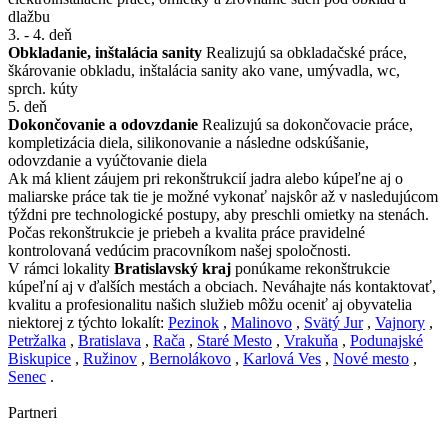
dlažbu
3. - 4. deň
Obkladanie, inštalácia sanity
Realizujú sa obkladačské práce,
škárovanie obkladu, inštalácia sanity ako vane, umývadla, wc,
sprch. kúty
5. deň
Dokončovanie a odovzdanie
Realizujú sa dokončovacie práce,
kompletizácia diela, silikonovanie a následne odskúšanie,
odovzdanie a vyúčtovanie diela
Ak má klient záujem pri rekonštrukcií jadra alebo kúpeľne aj o
maliarske práce tak tie je možné vykonať najskôr až v nasledujúcom
týždni pre technologické postupy, aby preschli omietky na stenách.
Počas rekonštrukcie je priebeh a kvalita práce pravidelné
kontrolovaná vedúcim pracovníkom našej spoločnosti.
V rámci lokality
Bratislavský kraj
ponúkame rekonštrukcie
kúpeľní aj v ďalších mestách a obciach. Neváhajte nás kontaktovať,
kvalitu a profesionalitu našich služieb môžu oceniť aj obyvatelia
niektorej z týchto lokalít:
Pezinok
,
Malinovo
,
Svätý Jur
,
Vajnory
,
Petržalka
,
Bratislava
,
Rača
,
Staré Mesto
,
Vrakuňa
,
Podunajské
Biskupice
,
Ružinov
,
Bernolákovo
,
Karlová Ves
,
Nové mesto
,
Senec
.
Partneri