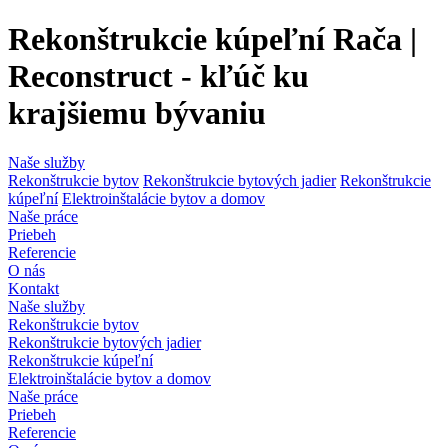
Rekonštrukcie kúpeľní Rača |
Reconstruct - kľúč ku
krajšiemu bývaniu
Naše služby
Rekonštrukcie bytov
Rekonštrukcie bytových jadier
Rekonštrukcie
kúpeľní
Elektroinštalácie bytov a domov
Naše práce
Priebeh
Referencie
O nás
Kontakt
Naše služby
Rekonštrukcie bytov
Rekonštrukcie bytových jadier
Rekonštrukcie kúpeľní
Elektroinštalácie bytov a domov
Naše práce
Priebeh
Referencie