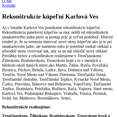
O nás
Kontakt
Rekonštrukcie kúpeľní Karlová Ves
Aj v lokalite Karlová Ves ponúkame rekonštrukcie kúpeľní.
Rekonštrukcia panelovej kúpeľne sa moc nelíši od rekonštrukcie
umakartového jadra preto aj postup prác je veľmi podobný. Hlavný
rozdiel je, že sa nemusia murovať nové steny kúpeľne ako je to pri
umakartovom jadre, ale namiesto toho je potrebné osekať obklad a
pôvodné steny vyrovnať tak, aby sa ne dal obložiť nový obklad.
Prerábky bytov a rekonštrukcie realizujeme v Trenčianskom,
Žilinskom, Bratislavskom, Trnavskom kraji a to v mestách a
blízkom okolí daných miest ako Martin, Žilina, Bytča, Považská
Bystrica, Púchov, Beluša, Ladce, Ilava, Dubnica nad Váhom,
Trenčín, Nové Mesto nad Váhom, Drietoma, Trenčiaská Turná,
Trenčianské Jastrabie, Trenčianské Teplice, Kysucké Nové Mesto,
Čadca, Prievidza, Bánovce nad Bebravou, Topoľčany, Turčianské
Teplice, Bratislava, Petržalka, Ružinov, Rača, Vajnory, Staré mesto,
Karlová Ves, Podunajské Biskupice, Vrakuňa, Trnava, Pezinok,
Svätý Jur, Malinovo, Bernolákovo, Senec,
Rekonštrukcie realizujeme:
Trenčianskom, Žilinskom, Bratislavskom, Trnavskom kraji a