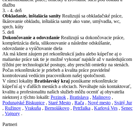
dlažbu
3. - 4. deň
Obkladanie, inštalácia sanity
Realizujú sa obkladačské práce,
škárovanie obkladu, inštalácia sanity ako vane, umývadla, wc,
sprch. kúty
5. deň
Dokončovanie a odovzdanie
Realizujú sa dokončovacie práce,
kompletizácia diela, silikonovanie a následne odskúšanie,
odovzdanie a vyúčtovanie diela
Ak má klient záujem pri rekonštrukcií jadra alebo kúpeľne aj o
maliarske práce tak tie je možné vykonať najskôr až v nasledujúcom
týždni pre technologické postupy, aby preschli omietky na stenách.
Počas rekonštrukcie je priebeh a kvalita práce pravidelné
kontrolovaná vedúcim pracovníkom našej spoločnosti.
V rámci lokality
Bratislavský kraj
ponúkame rekonštrukcie
kúpeľní aj v ďalších mestách a obciach. Neváhajte nás kontaktovať,
kvalitu a profesionalitu našich služieb môžu oceniť aj obyvatelia
niektorej z týchto lokalít:
Pezinok
,
Bratislava
,
Malinovo
,
Podunajské Biskupice
,
Staré Mesto
,
Rača
,
Nové mesto
,
Svätý Jur
,
Ružinov
,
Vrakuňa
,
Bernolákovo
,
Petržalka
,
Karlová Ves
,
Senec
,
Vajnory
.
Partneri