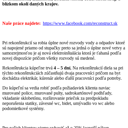
blízkom okolí daných krajov.
Naše práce najdete:
https://www.facebook.com/reconstruct.sk
Pri rekonštrukcií sa robia úplne nové rozvody vody a odpadov ktoré
sú napojené priamo od stupačky preto sa jedná o úplne nové vetvy a
samozrejmosťou je aj nová elektroinštalácia ktorá je ťahaná podľa
novej dispozície pričom všetky rozvody sú medené.
Rekonštrukcia kúpeľne trvá
4 – 5 dní
, Na rekonštrukcií diela sa pri
týchto rekonštrukciách zúčastňujú dvaja pracovníci pričom na byt
dochádza elektrikár, kúrenár alebo ďalší pracovníci podľa potreby.
Do kúpeľní sa vedia robiť podľa požiadaviek klienta naviac
murované police, murované pulty, sadrokartónové podhľady,
vkladanie sklobetónu, rozširovanie priečok za predpokladu
neporušenia statiky, závesné wc, bidet, umývadlo vo wc alebo
podomietkové systémy.
Pre našich klientov vieme vybaviť až o 25% lacnejší nákup