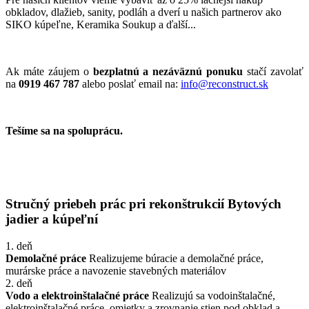
obkladov, dlažieb, sanity, podláh a dverí u našich partnerov ako
SIKO kúpeľne, Keramika Soukup a ďalší...
Ak máte záujem o
bezplatnú a nezáväznú ponuku
stačí zavolať
na
0919 467 787
alebo poslať email na:
info@reconstruct.sk
Tešíme sa na spoluprácu.
Stručný priebeh prác pri rekonštrukcií Bytových
jadier a kúpeľní
1. deň
Demolačné práce
Realizujeme búracie a demolačné práce,
murárske práce a navozenie stavebných materiálov
2. deň
Vodo a elektroinštalačné práce
Realizujú sa vodoinštalačné,
elektroinštalačné práce, omietky a zrovnanie stien pod obklad a