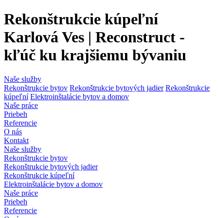
Rekonštrukcie kúpeľní
Karlová Ves | Reconstruct -
kľúč ku krajšiemu bývaniu
Naše služby
Rekonštrukcie bytov
Rekonštrukcie bytových jadier
Rekonštrukcie
kúpeľní
Elektroinštalácie bytov a domov
Naše práce
Priebeh
Referencie
O nás
Kontakt
Naše služby
Rekonštrukcie bytov
Rekonštrukcie bytových jadier
Rekonštrukcie kúpeľní
Elektroinštalácie bytov a domov
Naše práce
Priebeh
Referencie