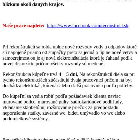
blízkom okolí daných krajov.
Naše práce najdete:
https://www.facebook.com/reconstruct.sk
Pri rekonštrukcií sa robia úplne nové rozvody vody a odpadov ktoré
sú napojené priamo od stupačky preto sa jedná o úplne nové vetvy a
samozrejmosťou je aj nová elektroinštalácia ktorá je ťahaná podľa
novej dispozície pričom všetky rozvody sú medené.
Rekonštrukcia kúpeľne trvá
4 – 5 dní
, Na rekonštrukcií diela sa pri
týchto rekonštrukciách zúčastňujú dvaja pracovníci pričom na byt
dochádza elektrikár, kúrenár alebo ďalší pracovníci podľa potreby.
Do kúpeľní sa vedia robiť podľa požiadaviek klienta naviac
murované police, murované pulty, sadrokartónové podhľady,
vkladanie sklobetónu, rozširovanie priečok za predpokladu
neporušenia statiky, závesné wc, bidet, umývadlo vo wc alebo
podomietkové systémy.
Pre našich klientov vieme vybaviť až o 25% lacnejší nákup