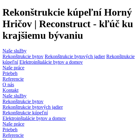
Rekonštrukcie kúpeľní Horný
Hričov | Reconstruct - kľúč ku
krajšiemu bývaniu
Naše služby
Rekonštrukcie bytov
Rekonštrukcie bytových jadier
Rekonštrukcie
kúpeľní
Elektroinštalácie bytov a domov
Naše práce
Priebeh
Referencie
O nás
Kontakt
Naše služby
Rekonštrukcie bytov
Rekonštrukcie bytových jadier
Rekonštrukcie kúpeľní
Elektroinštalácie bytov a domov
Naše práce
Priebeh
Referencie