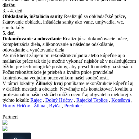
dlažbu
3. - 4. deň
Obkladanie, inštalácia sanity
Realizujú sa obkladačské práce,
škárovanie obkladu, inštalácia sanity ako vane, umývadla, wc,
sprch. kúty
5. deň
Dokončovanie a odovzdanie
Realizujú sa dokončovacie práce,
kompletizácia diela, silikonovanie a následne odskúšanie,
odovzdanie a vyúčtovanie diela
Ak má klient záujem pri rekonštrukcií jadra alebo kúpeľne aj o
maliarske práce tak tie je možné vykonať najskôr až v nasledujúcom
týždni pre technologické postupy, aby preschli omietky na stenách.
Počas rekonštrukcie je priebeh a kvalita práce pravidelné
kontrolovaná vedúcim pracovníkom našej spoločnosti.
V rámci lokality
Žilinský kraj
ponúkame rekonštrukcie kúpeľní aj
v ďalších mestách a obciach. Neváhajte nás kontaktovať, kvalitu a
profesionalitu našich služieb môžu oceniť aj obyvatelia niektorej z
týchto lokalít:
Rajec
,
Dolný Hričov
,
Rajecké Teplice
,
Kotešová
,
Horný Hričov
,
Žilina
,
Bytča
,
Predmier
.
Partneri