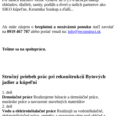
obkladov, dlažieb, sanity, podláh a dverí u našich partnerov ako
SIKO kúpeľne, Keramika Soukup a ďalší...
Ak máte záujem o
bezplatnú a nezáväznú ponuku
stačí zavolať
na
0919 467 787
alebo poslať email na:
info@reconstruct.sk
Tešíme sa na spoluprácu.
Stručný priebeh prác pri rekonštrukcií Bytových
jadier a kúpeľní
1. deň
Demolačné práce
Realizujeme búracie a demolačné práce,
murárske práce a navozenie stavebných materiálov
2. deň
Vodo a elektroinštalačné práce
Realizujú sa vodoinštalačné,
elektroinštalačné práce, omietky a zrovnanie stien pod obklad a