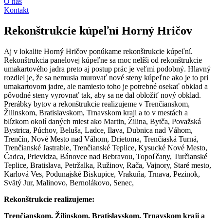
O nás
Kontakt
Rekonštrukcie kúpeľní Horný Hričov
Aj v lokalite Horný Hričov ponúkame rekonštrukcie kúpeľní.
Rekonštrukcia panelovej kúpeľne sa moc nelíši od rekonštrukcie
umakartového jadra preto aj postup prác je veľmi podobný. Hlavný
rozdiel je, že sa nemusia murovať nové steny kúpeľne ako je to pri
umakartovom jadre, ale namiesto toho je potrebné osekať obklad a
pôvodné steny vyrovnať tak, aby sa ne dal obložiť nový obklad.
Prerábky bytov a rekonštrukcie realizujeme v Trenčianskom,
Žilinskom, Bratislavskom, Trnavskom kraji a to v mestách a
blízkom okolí daných miest ako Martin, Žilina, Bytča, Považská
Bystrica, Púchov, Beluša, Ladce, Ilava, Dubnica nad Váhom,
Trenčín, Nové Mesto nad Váhom, Drietoma, Trenčiaská Turná,
Trenčianské Jastrabie, Trenčianské Teplice, Kysucké Nové Mesto,
Čadca, Prievidza, Bánovce nad Bebravou, Topoľčany, Turčianské
Teplice, Bratislava, Petržalka, Ružinov, Rača, Vajnory, Staré mesto,
Karlová Ves, Podunajské Biskupice, Vrakuňa, Trnava, Pezinok,
Svätý Jur, Malinovo, Bernolákovo, Senec,
Rekonštrukcie realizujeme:
Trenčianskom, Žilinskom, Bratislavskom, Trnavskom kraji a