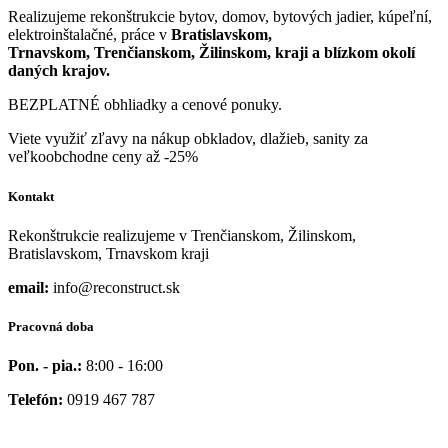
Realizujeme rekonštrukcie bytov, domov, bytových jadier, kúpeľní,
elektroinštalačné, práce v
Bratislavskom,
Trnavskom, Trenčianskom, Žilinskom, kraji a blízkom okolí
daných krajov.
BEZPLATNÉ obhliadky a cenové ponuky.
Viete využiť zľavy na nákup obkladov, dlažieb, sanity za
veľkoobchodne ceny až -25%
Kontakt
Rekonštrukcie realizujeme v Trenčianskom, Žilinskom,
Bratislavskom, Trnavskom kraji
email:
info@reconstruct.sk
Pracovná doba
Pon. - pia.:
8:00 - 16:00
Telefón:
0919 467 787