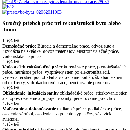
Stručný priebeh prác pri rekonštrukcií bytu alebo
domu
1. týždeň
Demolačné práce
Búracie a demontážne práce, odvoz sute a
likvidácia na skládke, dovoz materiálov, elektroinštalačné práce,
vodoinštalačné práce
2. týždeň
Vodo a elektroinštalačné práce
kurenárske práce, plynoinštalačné
práce, murárske práce, vysprávky stien po elektroinštalacií,
vyrovnania stien pod obklad a vyrovnanie podláh, škrábanie stien
od maľovky, sadrokartonové práce, penetrovanie povrchov
3. týždeň
Obkladanie, inštalácia sanity
obkladačské práce, stierkovanie stien
a stropov, osadenie a pripojenie sanity, penetrovanie povrchov
4. týždeň
Maľovanie a dokončovanie
maliarské práce, podlahárske práce,
osadenie zárubní, osadenie a zapojenie vypínačov, zásuviek a
svietidiel
4. týždeň
Odovzdanie diela
Ukončenie, odskúšanie funkčnosti a odovzdanie