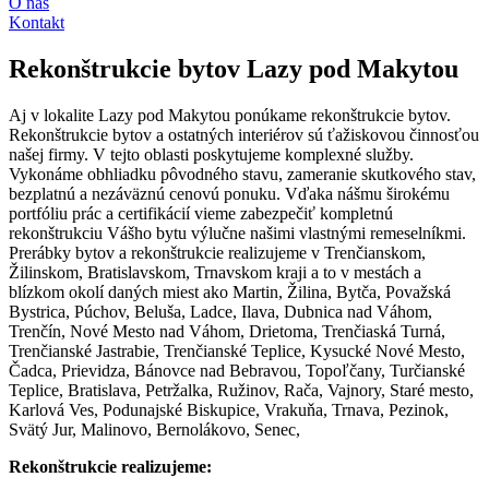
O nás
Kontakt
Rekonštrukcie bytov Lazy pod Makytou
Aj v lokalite Lazy pod Makytou ponúkame rekonštrukcie bytov.
Rekonštrukcie bytov a ostatných interiérov sú ťažiskovou činnosťou
našej firmy. V tejto oblasti poskytujeme komplexné služby.
Vykonáme obhliadku pôvodného stavu, zameranie skutkového stav,
bezplatnú a nezáväznú cenovú ponuku. Vďaka nášmu širokému
portfóliu prác a certifikácií vieme zabezpečiť kompletnú
rekonštrukciu Vášho bytu výlučne našimi vlastnými remeselníkmi.
Prerábky bytov a rekonštrukcie realizujeme v Trenčianskom,
Žilinskom, Bratislavskom, Trnavskom kraji a to v mestách a
blízkom okolí daných miest ako Martin, Žilina, Bytča, Považská
Bystrica, Púchov, Beluša, Ladce, Ilava, Dubnica nad Váhom,
Trenčín, Nové Mesto nad Váhom, Drietoma, Trenčiaská Turná,
Trenčianské Jastrabie, Trenčianské Teplice, Kysucké Nové Mesto,
Čadca, Prievidza, Bánovce nad Bebravou, Topoľčany, Turčianské
Teplice, Bratislava, Petržalka, Ružinov, Rača, Vajnory, Staré mesto,
Karlová Ves, Podunajské Biskupice, Vrakuňa, Trnava, Pezinok,
Svätý Jur, Malinovo, Bernolákovo, Senec,
Rekonštrukcie realizujeme: