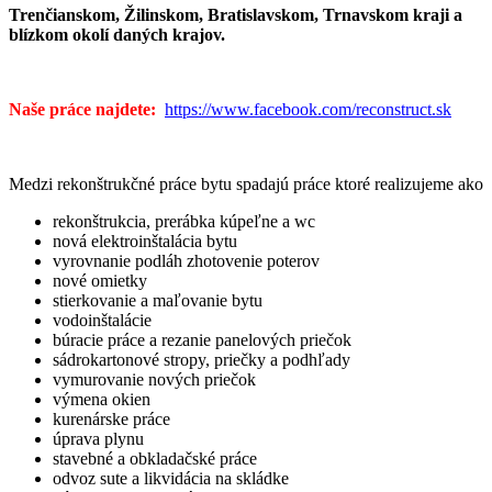
Trenčianskom, Žilinskom, Bratislavskom, Trnavskom kraji a
blízkom okolí daných krajov.
Naše práce najdete:
https://www.facebook.com/reconstruct.sk
Medzi rekonštrukčné práce bytu spadajú práce ktoré realizujeme ako
rekonštrukcia, prerábka kúpeľne a wc
nová elektroinštalácia bytu
vyrovnanie podláh zhotovenie poterov
nové omietky
stierkovanie a maľovanie bytu
vodoinštalácie
búracie práce a rezanie panelových priečok
sádrokartonové stropy, priečky a podhľady
vymurovanie nových priečok
výmena okien
kurenárske práce
úprava plynu
stavebné a obkladačské práce
odvoz sute a likvidácia na skládke