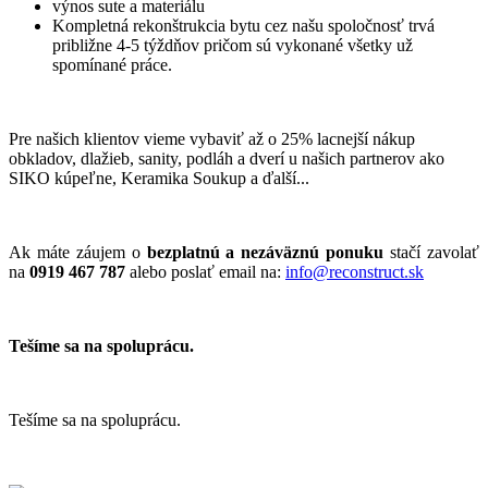
výnos sute a materiálu
Kompletná rekonštrukcia bytu cez našu spoločnosť trvá
približne 4-5 týždňov pričom sú vykonané všetky už
spomínané práce.
Pre našich klientov vieme vybaviť až o 25% lacnejší nákup
obkladov, dlažieb, sanity, podláh a dverí u našich partnerov ako
SIKO kúpeľne, Keramika Soukup a ďalší...
Ak máte záujem o
bezplatnú a nezáväznú ponuku
stačí zavolať
na
0919 467 787
alebo poslať email na:
info@reconstruct.sk
Tešíme sa na spoluprácu.
Tešíme sa na spoluprácu.