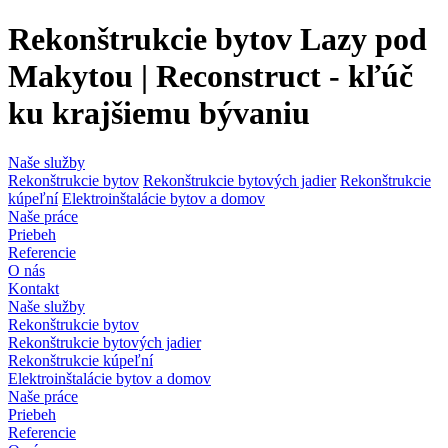
Rekonštrukcie bytov Lazy pod
Makytou | Reconstruct - kľúč
ku krajšiemu bývaniu
Naše služby
Rekonštrukcie bytov
Rekonštrukcie bytových jadier
Rekonštrukcie
kúpeľní
Elektroinštalácie bytov a domov
Naše práce
Priebeh
Referencie
O nás
Kontakt
Naše služby
Rekonštrukcie bytov
Rekonštrukcie bytových jadier
Rekonštrukcie kúpeľní
Elektroinštalácie bytov a domov
Naše práce
Priebeh
Referencie