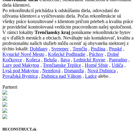
diela klientovi.
Po rekonštrukcií prichádza k odskúšaniu diela, odovzdaní do
užívania klientovi a vyúčtovaniu diela. Počas rekonštrukcie sú
všetky práce konzultované s klientom pričom priebeh a kvalita práce
je pravidelné kontrolovaná vedúcim pracovníkom našej spoločnosti.
V rámci lokality
Trenčiansky kraj
ponúkame rekonštrukcie bytov
aj v ďalších mestách a obciach. Neváhajte nás kontaktovať, kvalitu a
profesionalitu našich služieb môžu oceniť aj obyvatelia niektorej z
týchto lokalít:
Dohňany
,
Sverepec
,
Trenčín
,
Pružina
,
Pruské
,
Kysucké Nové Mesto
,
Košecké Podhradie
,
Púchov
,
Dolné
Kočkovce
,
Košeca
,
Beluša
,
Ilava
,
Lednické Rovne
,
Papradno
,
Lazy pod Makytou
,
Trenčianske Teplice
,
Horné Sŕnie
,
Udiča
,
Lysá pod Makytou
,
Nemšová
,
Domaniža
,
Nová Dubnica
,
Považská Bystrica
,
Dubnica nad Váhom
,
Ladce
alebo .
Partneri
RECONSTRUCT.sk