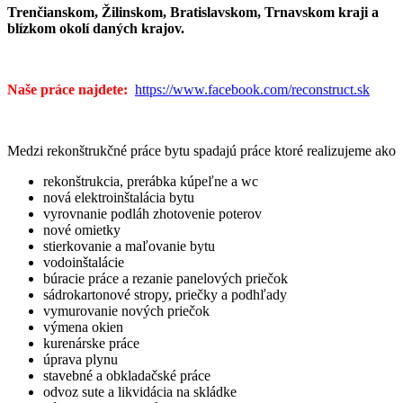
Trenčianskom, Žilinskom, Bratislavskom, Trnavskom kraji a
blízkom okolí daných krajov.
Naše práce najdete:
https://www.facebook.com/reconstruct.sk
Medzi rekonštrukčné práce bytu spadajú práce ktoré realizujeme ako
rekonštrukcia, prerábka kúpeľne a wc
nová elektroinštalácia bytu
vyrovnanie podláh zhotovenie poterov
nové omietky
stierkovanie a maľovanie bytu
vodoinštalácie
búracie práce a rezanie panelových priečok
sádrokartonové stropy, priečky a podhľady
vymurovanie nových priečok
výmena okien
kurenárske práce
úprava plynu
stavebné a obkladačské práce
odvoz sute a likvidácia na skládke