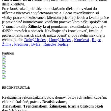
diela klientovi.
Po rekonštrukcií prichádza k odskúšaniu diela, odovzdaní do
užívania klientovi a vyúčtovaniu diela. Počas rekonštrukcie sú
všetky práce konzultované s klientom pričom priebeh a kvalita práce
je pravidelné kontrolovaná vedúcim pracovníkom našej spoločnosti.
V rámci lokality
Žilinský kraj
ponúkame rekonštrukcie bytov aj v
ďalších mestách a obciach. Neváhajte nás kontaktovať, kvalitu a
profesionalitu našich služieb môžu oceniť aj obyvatelia niektorej z
týchto lokalít:
Dolný Hričov
,
Horný Hričov
,
Kotešová
,
Rajec
,
Žilina
,
Predmier
,
Bytča
,
Rajecké Teplice
.
Partneri
RECONSTRUCT.sk
Realizujeme rekonštrukcie bytov, domov, bytových jadier, kúpeľní,
elektroinštalačné, práce v
Bratislavskom,
Trnavskom, Trenčianskom, Žilinskom, kraji a blízkom okolí
daných krajov.