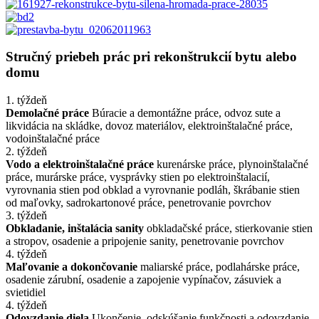
Stručný priebeh prác pri rekonštrukcií bytu alebo
domu
1. týždeň
Demolačné práce
Búracie a demontážne práce, odvoz sute a
likvidácia na skládke, dovoz materiálov, elektroinštalačné práce,
vodoinštalačné práce
2. týždeň
Vodo a elektroinštalačné práce
kurenárske práce, plynoinštalačné
práce, murárske práce, vysprávky stien po elektroinštalacií,
vyrovnania stien pod obklad a vyrovnanie podláh, škrábanie stien
od maľovky, sadrokartonové práce, penetrovanie povrchov
3. týždeň
Obkladanie, inštalácia sanity
obkladačské práce, stierkovanie stien
a stropov, osadenie a pripojenie sanity, penetrovanie povrchov
4. týždeň
Maľovanie a dokončovanie
maliarské práce, podlahárske práce,
osadenie zárubní, osadenie a zapojenie vypínačov, zásuviek a
svietidiel
4. týždeň
Odovzdanie diela
Ukončenie, odskúšanie funkčnosti a odovzdanie