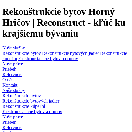
Rekonštrukcie bytov Horný
Hričov | Reconstruct - kľúč ku
krajšiemu bývaniu
Naše služby
Rekonštrukcie bytov
Rekonštrukcie bytových jadier
Rekonštrukcie
kúpeľní
Elektroinštalácie bytov a domov
Naše práce
Priebeh
Referencie
O nás
Kontakt
Naše služby
Rekonštrukcie bytov
Rekonštrukcie bytových jadier
Rekonštrukcie kúpeľní
Elektroinštalácie bytov a domov
Naše práce
Priebeh
Referencie