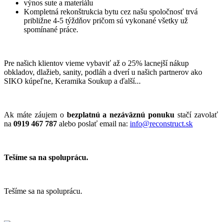
výnos sute a materiálu
Kompletná rekonštrukcia bytu cez našu spoločnosť trvá
približne 4-5 týždňov pričom sú vykonané všetky už
spomínané práce.
Pre našich klientov vieme vybaviť až o 25% lacnejší nákup
obkladov, dlažieb, sanity, podláh a dverí u našich partnerov ako
SIKO kúpeľne, Keramika Soukup a ďalší...
Ak máte záujem o
bezplatnú a nezáväznú ponuku
stačí zavolať
na
0919 467 787
alebo poslať email na:
info@reconstruct.sk
Tešíme sa na spoluprácu.
Tešíme sa na spoluprácu.