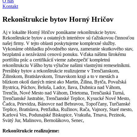
O nás
Kontakt
Rekonštrukcie bytov Horný Hričov
Aj v lokalite Horný Hričov ponúkame rekonštrukcie bytov.
Rekonštrukcie bytov a ostatných interiérov sú ťažiskovou činnosťou
našej firmy. V tejto oblasti poskytujeme komplexné služby.
Vykonáme obhliadku pôvodného stavu, zameranie skutkového stav,
bezplatnú a nezáväznú cenovú ponuku. Vďaka nášmu širokému
portfóliu prác a certifikácií vieme zabezpečiť kompletnú
rekonštrukciu Vášho bytu výlučne našimi vlastnými remeselníkmi.
Prerábky bytov a rekonštrukcie realizujeme v Trenčianskom,
Žilinskom, Bratislavskom, Trnavskom kraji a to v mestách a
blízkom okolí daných miest ako Martin, Žilina, Bytča, Považská
Bystrica, Púchov, Beluša, Ladce, Ilava, Dubnica nad Váhom,
Trenčín, Nové Mesto nad Váhom, Drietoma, Trenčiaská Turná,
Trenčianské Jastrabie, Trenčianské Teplice, Kysucké Nové Mesto,
Čadca, Prievidza, Bánovce nad Bebravou, Topoľčany, Turčianské
Teplice, Bratislava, Petržalka, Ružinov, Rača, Vajnory, Staré mesto,
Karlová Ves, Podunajské Biskupice, Vrakuňa, Trnava, Pezinok,
Svätý Jur, Malinovo, Bernolákovo, Senec,
Rekonštrukcie realizujeme: